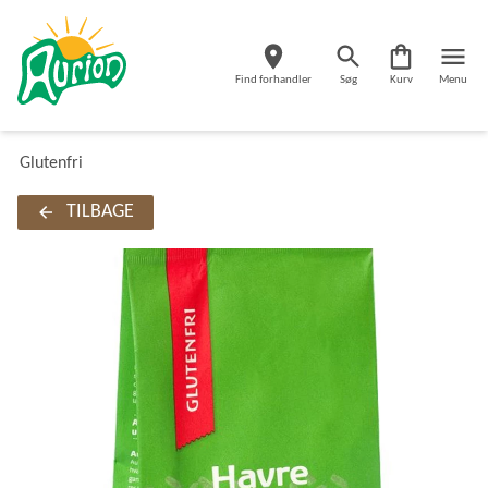
Find forhandler
Søg
Kurv
Menu
Glutenfri
TILBAGE