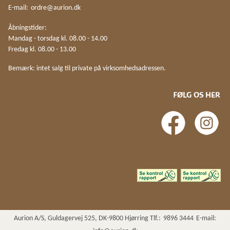
E-mail:
ordre@aurion.dk
Åbningstider:
Mandag - torsdag kl. 08.00 - 14.00
Fredag kl. 08.00 - 13.00
Bemærk: intet salg til private på virksomhedsadressen.
FØLG OS HER
Aurion A/S, Guldagervej 525, DK-9800 Hjørring Tlf.:
9896 3444
E-mail: