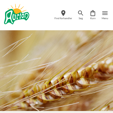
Find forhandler
Søg
Kurv
Menu