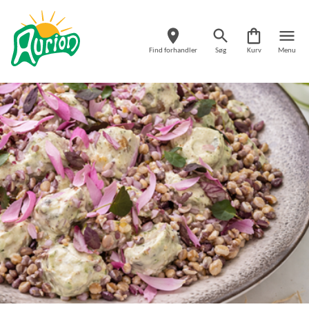
Find forhandler
Søg
Kurv
Menu