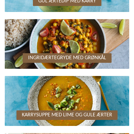
GUL ÆRTEDIP MED KARRY
INGRIDÆRTEGRYDE MED GRØNKÅL
KARRYSUPPE MED LIME OG GULE ÆRTER