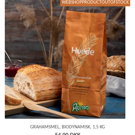
WEBSHOPPRODUCTOUTOFSTOCK
webshopSortOptionPrice
webshopSortOptionPriceDescending
webshopSortOptionWeight
webshopSortOptionWeightDescending
webshopSortOptionNewest
webshopSortOptionOldest
GRAHAMSMEL, BIODYNAMISK, 1,5 KG