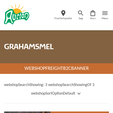
Find forhandler
Søg
Kurv
Menu
GRAHAMSMEL
WEBSHOPFREIGHTB2CBANNER
webshopSearchShowing: 3 webshopSearchShowingOf 3
webshopSortOptionDefault
webshopSortOptionName
webshopSortOptionNameDescending