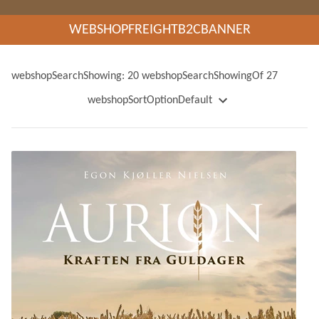
WEBSHOPFREIGHTB2CBANNER
webshopSearchShowing: 20 webshopSearchShowingOf 27
webshopSortOptionDefault
webshopSortOptionName
webshopSortOptionNameDescending
webshopSortOptionPrice
webshopSortOptionPriceDescending
webshopSortOptionWeight
webshopSortOptionWeightDescending
webshopSortOptionNewest
webshopSortOptionOldest