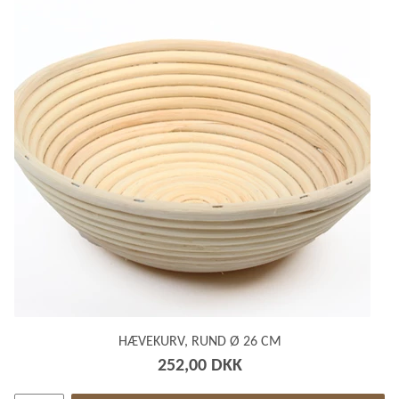
HÆVEKURV, RUND Ø 26 CM
252,00 DKK