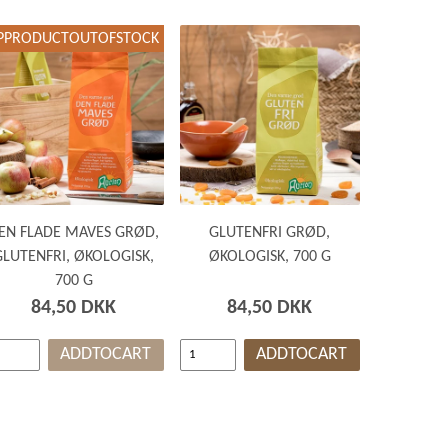
webshopSortOptionNameDescending
PPRODUCTOUTOFSTOCK
webshopSortOptionPrice
webshopSortOptionPriceDescending
webshopSortOptionWeight
webshopSortOptionWeightDescending
webshopSortOptionNewest
webshopSortOptionOldest
EN FLADE MAVES GRØD,
GLUTENFRI GRØD,
GLUTENFRI, ØKOLOGISK,
ØKOLOGISK, 700 G
700 G
84,50 DKK
84,50 DKK
ADDTOCART
ADDTOCART