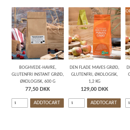
GRØD OG GRYN
HÆVEMIDLER
WEBSHO
KORN OG MEL
KORNKVÆRNE
BOGHVEDE-HAVRE,
DEN FLADE MAVES GRØD,
D
GLUTENFRI INSTANT GRØD,
GLUTENFRI, ØKOLOGISK,
ØKOLOGISK, 600 G
1,2 KG
77,50 DKK
129,00 DKK
ADDTOCART
ADDTOCART