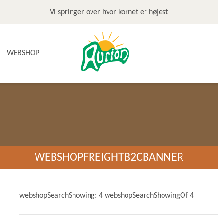
Vi springer over hvor kornet er højest
WEBSHOP
NYHEDER
TILBUD & STOP MADSPILD
BAGEGREJ
BAGEPAKKER OG BAGESKOLE
BÆLGFRUGTER
WEBSHOPFREIGHTB2CBANNER
DET SØDE
DIVERSE
FRUGTRULLER
webshopSearchShowing: 4 webshopSearchShowingOf 4
GLUTENFRI