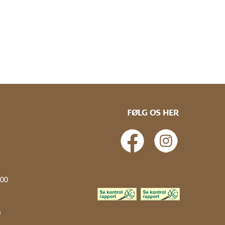
FØLG OS HER
.00
å