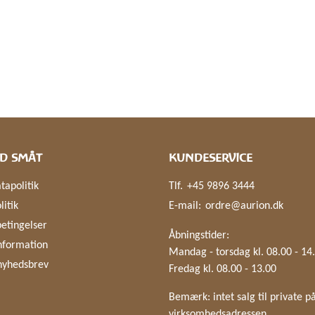
D SMÅT
KUNDESERVICE
tapolitik
Tlf.
+45 9896 3444
litik
E-mail:
ordre@aurion.dk
etingelser
Åbningstider:
nformation
Mandag - torsdag kl. 08.00 - 14
nyhedsbrev
Fredag kl. 08.00 - 13.00
Bemærk: intet salg til private p
virksomhedsadressen.