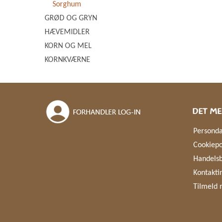
Sorghum
GRØD OG GRYN
HÆVEMIDLER
KORN OG MEL
KORNKVÆRNE
DET ME
Personda
Cookiepo
Handelsb
Kontakti
Tilmeld 