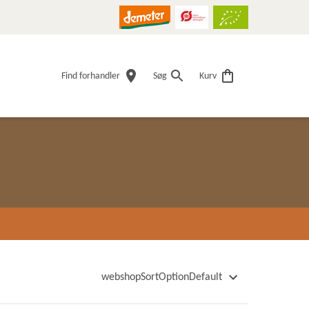
Find forhandler
Søg
Kurv
webshopSortOptionDefault
webshopSortOptionName