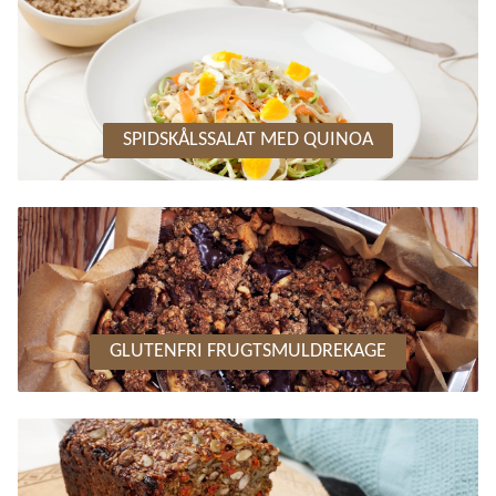
SPIDSKÅLSSALAT MED QUINOA
GLUTENFRI FRUGTSMULDREKAGE