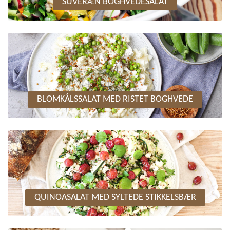
SUVERÆN BOGHVEDESALAT
BLOMKÅLSSALAT MED RISTET BOGHVEDE
QUINOASALAT MED SYLTEDE STIKKELSBÆR