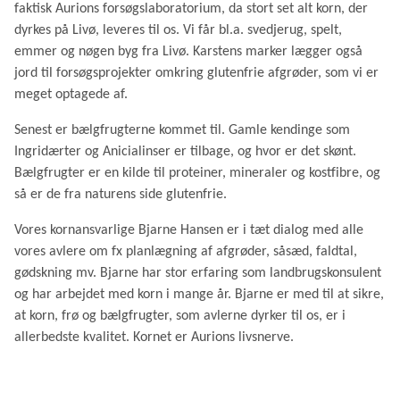
faktisk Aurions forsøgslaboratorium, da stort set alt korn, der
dyrkes på Livø, leveres til os. Vi får bl.a. svedjerug, spelt,
emmer og nøgen byg fra Livø. Karstens marker lægger også
jord til forsøgsprojekter omkring glutenfrie afgrøder, som vi er
meget optagede af.
Senest er bælgfrugterne kommet til. Gamle kendinge som
Ingridærter og Anicialinser er tilbage, og hvor er det skønt.
Bælgfrugter er en kilde til proteiner, mineraler og kostfibre, og
så er de fra naturens side glutenfrie.
Vores kornansvarlige Bjarne Hansen er i tæt dialog med alle
vores avlere om fx planlægning af afgrøder, såsæd, faldtal,
gødskning mv. Bjarne har stor erfaring som landbrugskonsulent
og har arbejdet med korn i mange år. Bjarne er med til at sikre,
at korn, frø og bælgfrugter, som avlerne dyrker til os, er i
allerbedste kvalitet. Kornet er Aurions livsnerve.