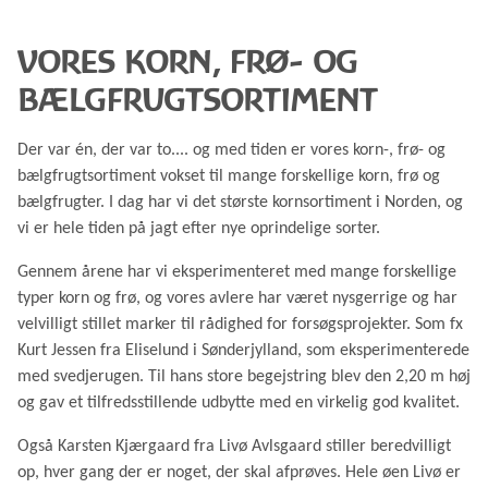
VORES KORN, FRØ- OG
BÆLGFRUGTSORTIMENT
Der var én, der var to.... og med tiden er vores korn-, frø- og
bælgfrugtsortiment vokset til mange forskellige korn, frø og
bælgfrugter. I dag har vi det største kornsortiment i Norden, og
vi er hele tiden på jagt efter nye oprindelige sorter.
Gennem årene har vi eksperimenteret med mange forskellige
typer korn og frø, og vores avlere har været nysgerrige og har
velvilligt stillet marker til rådighed for forsøgsprojekter. Som fx
Kurt Jessen fra Eliselund i Sønderjylland, som eksperimenterede
med svedjerugen. Til hans store begejstring blev den 2,20 m høj
og gav et tilfredsstillende udbytte med en virkelig god kvalitet.
Også Karsten Kjærgaard fra Livø Avlsgaard stiller beredvilligt
op, hver gang der er noget, der skal afprøves. Hele øen Livø er