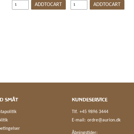
ADDTOCART
ADDTOCART
D SMÅT
KUNDESERVICE
tapolitik
Tlf.
+45 9896 3444
litik
E-mail:
ordre@aurion.dk
etingelser
Åbningstider: