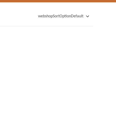
webshopSortOptionDefault
webshopSortOptionName
webshopSortOptionNameDescending
webshopSortOptionPrice
webshopSortOptionPriceDescending
webshopSortOptionWeight
webshopSortOptionWeightDescending
webshopSortOptionNewest
webshopSortOptionOldest