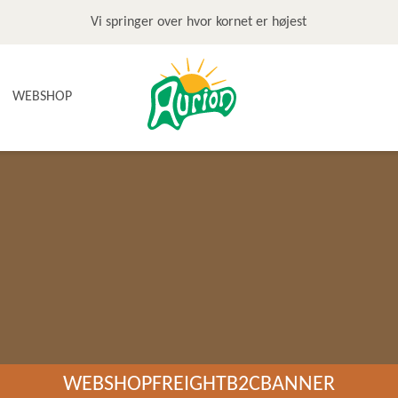
Vi springer over hvor kornet er højest
WEBSHOP
NYHEDER
TILBUD & STOP MADSPILD
BAGEGREJ
BAGEPAKKER OG BAGESKOLE
BÆLGFRUGTER
DET SØDE
DIVERSE
FRUGTRULLER
GLUTENFRI
WEBSHOPFREIGHTB2CBANNER