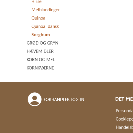
Hirse
Melblandinger
Quinoa
Quinoa, dansk
Sorghum
GRØD OG GRYN
HÆVEMIDLER
KORN OG MEL
KORNKVÆRNE
DET ME
Personda
Cookiepo
Handelsb