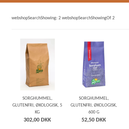
GRØD OG GRYN
HÆVEMIDLER
KORN OG MEL
webshopSearchShowing: 2 webshopSearchShowingOf 2
KORNKVÆRNE
SORGHUMMEL,
SORGHUMMEL,
GLUTENFRI, ØKOLOGISK, 5
GLUTENFRI, ØKOLOGISK,
KG
600 G
302,00 DKK
52,50 DKK