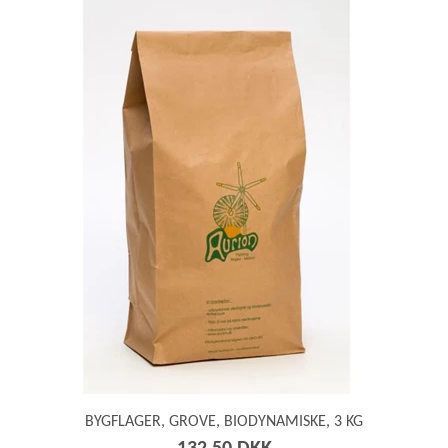
webshopSortOptionPrice
webshopSortOptionPriceDescending
webshopSortOptionWeight
webshopSortOptionWeightDescending
webshopSortOptionNewest
webshopSortOptionOldest
BYGFLAGER, GROVE, BIODYNAMISKE, 3 KG