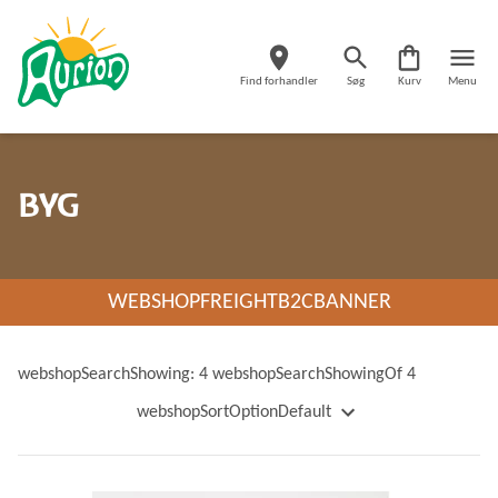
Find forhandler
Søg
Kurv
Menu
BYG
WEBSHOPFREIGHTB2CBANNER
webshopSearchShowing: 4 webshopSearchShowingOf 4
webshopSortOptionDefault
webshopSortOptionName
webshopSortOptionNameDescending