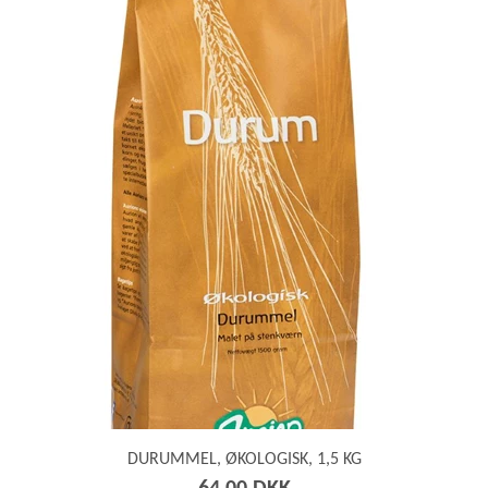
webshopSortOptionPrice
webshopSortOptionPriceDescending
webshopSortOptionWeight
webshopSortOptionWeightDescending
webshopSortOptionNewest
webshopSortOptionOldest
DURUMMEL, ØKOLOGISK, 1,5 KG