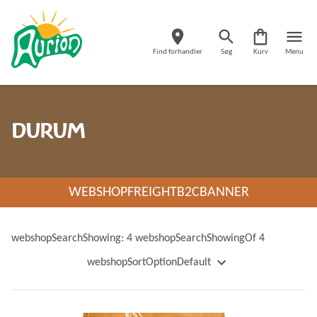
Find forhandler
Søg
Kurv
Menu
DURUM
WEBSHOPFREIGHTB2CBANNER
webshopSearchShowing: 4 webshopSearchShowingOf 4
webshopSortOptionDefault
webshopSortOptionName
webshopSortOptionNameDescending