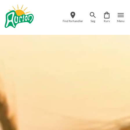
Find forhandler
Søg
Kurv
Menu