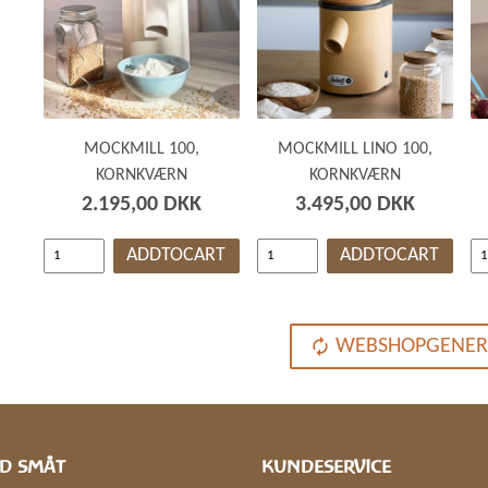
MOCKMILL 100,
MOCKMILL LINO 100,
KORNKVÆRN
KORNKVÆRN
2.195,00 DKK
3.495,00 DKK
ADDTOCART
ADDTOCART
WEBSHOPGENER
D SMÅT
KUNDESERVICE