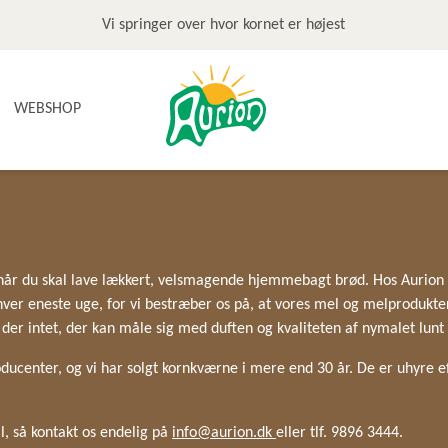
Vi springer over hvor kornet er højest
WEBSHOP
NYHEDER
TILBUD & STOP MADSPILD
BAGEGREJ
, når du skal lave lækkert, velsmagende hjemmebagt brød. Hos Aurion
BAGEPAKKER OG BAGESKOLE
hver eneste uge, for vi bestræber os på, at vores mel og melprodukte
BÆLGFRUGTER
 der intet, der kan måle sig med duften og kvaliteten af nymalet lun
DET SØDE
DIVERSE
ucenter, og vi har solgt kornkværne i mere end 30 år. De er uhyre ef
FRUGTRULLER
GLUTENFRI
, så kontakt os endelig på
info@aurion.dk
eller tlf. 9896 3444.