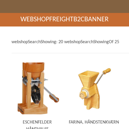
GRØD OG GRYN
HÆVEMIDLER
KORN OG MEL
WEBSHOPFREIGHTB2CBANNER
KORNKVÆRNE
webshopSearchShowing: 20 webshopSearchShowingOf 25
ESCHENFELDER
FARINA, HÅNDSTENKVÆRN