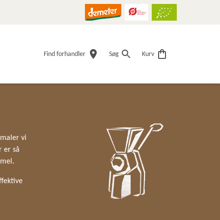
Find forhandler
Søg
Kurv
 maler vi
r er så
t mel.
fektive