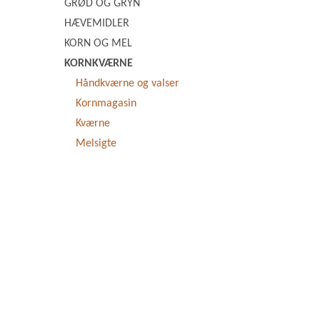
GRØD OG GRYN
HÆVEMIDLER
KORN OG MEL
KORNKVÆRNE
Håndkværne og valser
Kornmagasin
Kværne
Melsigte