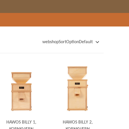
webshopSortOptionDefault
webshopSortOptionName
webshopSortOptionNameDescending
webshopSortOptionPrice
webshopSortOptionPriceDescending
webshopSortOptionWeight
webshopSortOptionWeightDescending
webshopSortOptionNewest
webshopSortOptionOldest
HAWOS BILLY 1,
HAWOS BILLY 2,