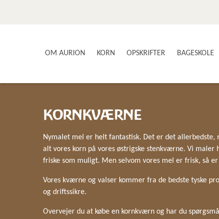
OM AURION
KORN
OPSKRIFTER
BAGESKOLE
SMAG OG SUNDHED
AURIONS AVLERE
BRØD & BOLLER
KORNKVÆRNE
VORES PRODUKTER
BÆLGFRUGTER
NYSGERRIGHED & INNOVATION
GLUTENFRI
Nymalet mel er helt fantastisk. Det er det allerbedste
KOM MED I PRODUKTIONEN
KAGER & DESSERTER
alt vores korn på vores østrigske stenkværne. Vi maler 
KONTAKT OS
MAD MED KORN
friske som muligt. Men selvom vores mel er frisk, så er
NYHEDSBREV
FOOD SERVICE
Vores kværne og valser kommer fra de bedste tyske prod
og driftssikre.
Overvejer du at købe en kornkværn og har du spørgsmål