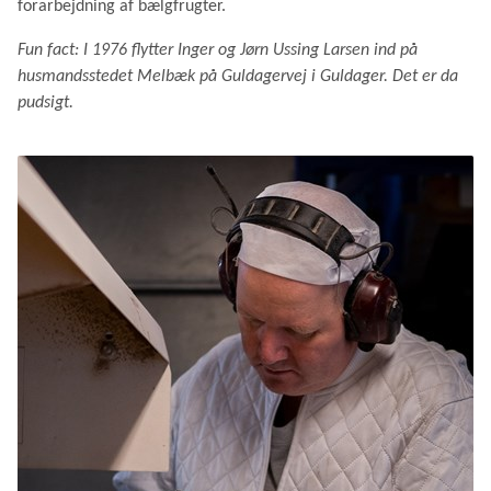
forarbejdning af bælgfrugter.
Fun fact: I 1976 flytter Inger og Jørn Ussing Larsen ind på
husmandsstedet Melbæk på Guldagervej i Guldager. Det er da
pudsigt.