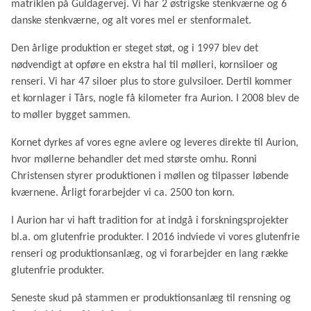
matriklen på Guldagervej. Vi har 2 østrigske stenkværne og 6
danske stenkværne, og alt vores mel er stenformalet.
Den årlige produktion er steget støt, og i 1997 blev det
nødvendigt at opføre en ekstra hal til mølleri, kornsiloer og
renseri. Vi har 47 siloer plus to store gulvsiloer. Dertil kommer
et kornlager i Tårs, nogle få kilometer fra Aurion. I 2008 blev de
to møller bygget sammen.
Kornet dyrkes af vores egne avlere og leveres direkte til Aurion,
hvor møllerne behandler det med største omhu. Ronni
Christensen styrer produktionen i møllen og tilpasser løbende
kværnene. Årligt forarbejder vi ca. 2500 ton korn.
I Aurion har vi haft tradition for at indgå i forskningsprojekter
bl.a. om glutenfrie produkter. I 2016 indviede vi vores glutenfrie
renseri og produktionsanlæg, og vi forarbejder en lang række
glutenfrie produkter.
Seneste skud på stammen er produktionsanlæg til rensning og