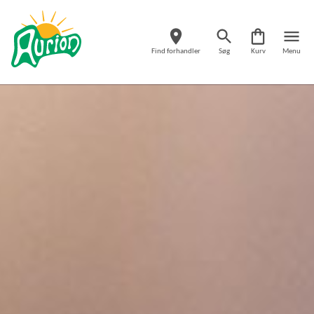
Find forhandler
Søg
Kurv
Menu