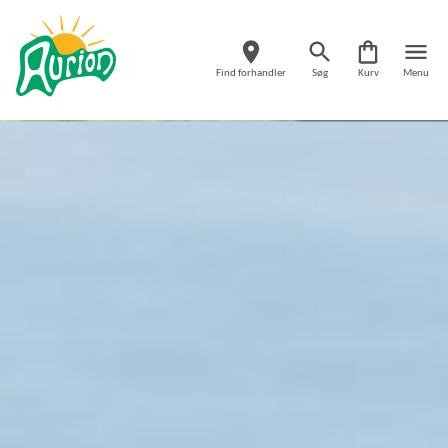
Find forhandler
Søg
Kurv
Menu