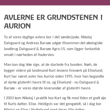
AVLERNE ER GRUNDSTENEN I
AURION
To af vores dygtige avlere bor i det sønderjyske. Nikolaj
Dalsgaard og Andreas Barsøe udgør tilsammen det økologiske
landbrug Dalsgaard & Barsøe Agro I/S, som ligger fantastisk
smukt i nærheden af Haderslev.
Man kan dog ikke sige, at de startede fra bunden. Næh, de
bygger videre på landmand Kurt Jessens livsværk på Eliselund.
Kurt har været avler hos Aurion siden 1995, hvor han begyndte
at dyrke glutenfri havre til os, og Eliselund - nu Dalsgaard &
Barsøe - er vores største leverandør af glutenfri havre.
I 2003 kom Nikolaj i praktik hos Kurt og fik med tiden et godt øje
til Kurts datter, Elise. Heldigvis var det gengældt, så i dag bor