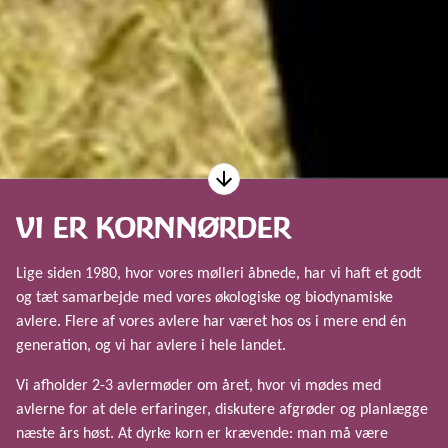
VI ER KORNNØRDER
Lige siden 1980, hvor vores mølleri åbnede, har vi haft et godt
og tæt samarbejde med vores økologiske og biodynamiske
avlere. Flere af vores avlere har været hos os i mere end én
generation, og vi har avlere i hele landet.
Vi afholder 2-3 avlermøder om året, hvor vi mødes med
avlerne for at dele erfaringer, diskutere afgrøder og planlægge
næste års høst. At dyrke korn er krævende: man må være