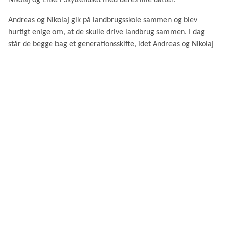
Nikolaj og Elise i Skyttehuset med deres lille datter.
Andreas og Nikolaj gik på landbrugsskole sammen og blev
hurtigt enige om, at de skulle drive landbrug sammen. I dag
står de begge bag et generationsskifte, idet Andreas og Nikolaj
forpagter Andreas' fars landbrugsjord og Nikolajs svigerfar Kurt
Jessens jord.
De er begge begejstrede for økologisk landbrug. Der er
drøvtyggere i driften og kløvergræs, som reducerer forbruget
af gødning, da det binder kvælstof i jorden. På den måde går
det hele op i en højere enhed. "Rene linjer" kalder de det.
I dag har de 480 ha jord. Derudover har de 230 stude i det
biodynamiske landbrug og en kyllingefarm.
De leverer bl.a. glutenfri havre, vinter- og vårhvede, rug og
spelt til Aurion.
Alle vores avlere er dygtige, engagerede mennesker, som
nærer stor omsorg for den jord, de dyrker. Flere avlere har