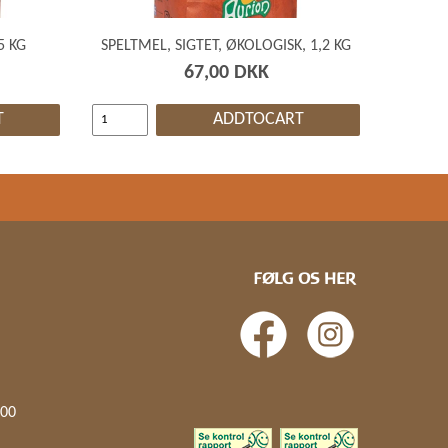
5 KG
SPELTMEL, SIGTET, ØKOLOGISK, 1,2 KG
67,00 DKK
T
ADDTOCART
FØLG OS HER
.00