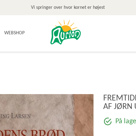
Vi springer over hvor kornet er højest
WEBSHOP
NYHEDER
TILBUD & STOP MADSPILD
BAGEGREJ
BAGEPAKKER OG BAGESKOLE
BÆLGFRUGTER
FREMTID
DET SØDE
AF JØRN 
DIVERSE
FRUGTRULLER
På lage
GLUTENFRI