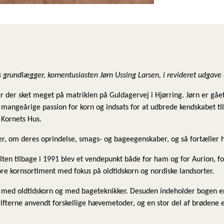
s grundlægger, kornentusiasten Jørn Ussing Larsen, i revideret udgave
r der sket meget på matriklen på Guldagervej i Hjørring. Jørn er gået
 mangeårige passion for korn og indsats for at udbrede kendskabet t
m Kornets Hus.
er, om deres oprindelse, smags- og bageegenskaber, og så fortæller 
ten tilbage i 1991 blev et vendepunkt både for ham og for Aurion, fo
tore kornsortiment med fokus på oldtidskorn og nordiske landsorter.
ger med oldtidskorn og med bageteknikker. Desuden indeholder bogen 
rifterne anvendt forskellige hævemetoder, og en stor del af brøden