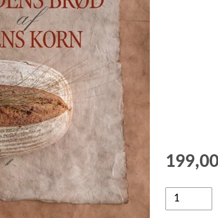
GRØD OG GRYN
HÆVEMIDLER
KORN OG MEL
KORNKVÆRNE
199,0