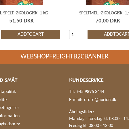
L SPELT, ØKOLOGISK, 1 KG
SPELTMEL, ØKOLOGISK, 1,
51,50 DKK
70,00 DKK
ADDTOCART
ADDTOCAR
WEBSHOPFREIGHTB2CBANNER
D SMÅT
KUNDESERVICE
tapolitik
Tlf.
+45 9896 3444
litik
E-mail:
ordre@aurion.dk
etingelser
Åbningstider:
nformation
Mandag - torsdag kl. 08.00 - 14
nyhedsbrev
Fredag kl. 08.00 - 13.00