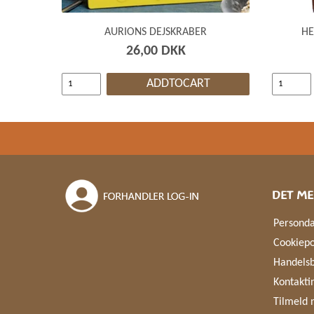
AURIONS DEJSKRABER
HE
26,00 DKK
ADDTOCART
DET ME
Personda
Cookiepo
Handelsb
Kontakti
Tilmeld 