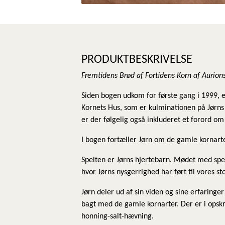
PRODUKTBESKRIVELSE
Fremtidens Brød af Fortidens Korn af Aurion
Siden bogen udkom for første gang i 1999, e
Kornets Hus, som er kulminationen på Jørns
er der følgelig også inkluderet et forord o
I bogen fortæller Jørn om de gamle kornart
Spelten er Jørns hjertebarn. Mødet med spel
hvor Jørns nysgerrighed har ført til vores s
Jørn deler ud af sin viden og sine erfarin
bagt med de gamle kornarter. Der er i opsk
honning-salt-hævning.