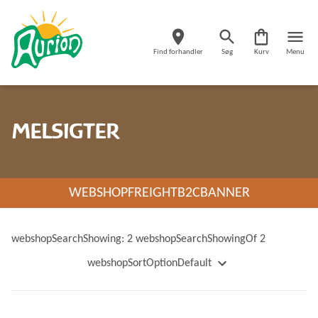
Find forhandler
Søg
Kurv
Menu
MELSIGTER
WEBSHOPFREIGHTB2CBANNER
webshopSearchShowing: 2 webshopSearchShowingOf 2
webshopSortOptionDefault
webshopSortOptionName
webshopSortOptionNameDescending