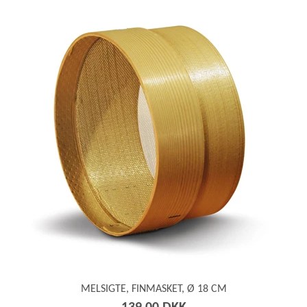
webshopSortOptionPrice
webshopSortOptionPriceDescending
webshopSortOptionWeight
webshopSortOptionWeightDescending
webshopSortOptionNewest
webshopSortOptionOldest
MELSIGTE, FINMASKET, Ø 18 CM