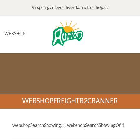
Vi springer over hvor kornet er højest
WEBSHOP
NYHEDER
TILBUD & STOP MADSPILD
BAGEGREJ
BAGEPAKKER OG BAGESKOLE
BÆLGFRUGTER
WEBSHOPFREIGHTB2CBANNER
DET SØDE
DIVERSE
FRUGTRULLER
webshopSearchShowing: 1 webshopSearchShowingOf 1
GLUTENFRI