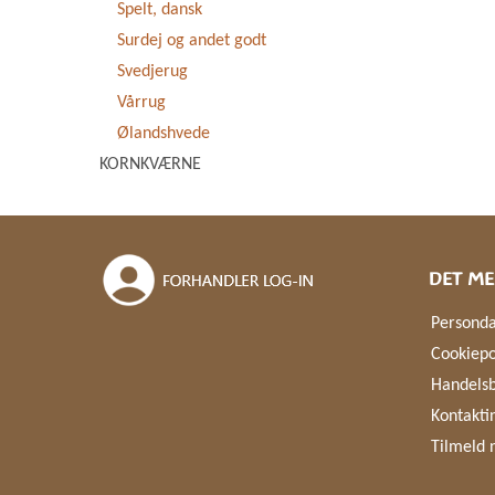
Spelt, dansk
Surdej og andet godt
Svedjerug
Vårrug
Ølandshvede
KORNKVÆRNE
DET ME
Personda
Cookiepo
Handelsb
Kontakti
Tilmeld 