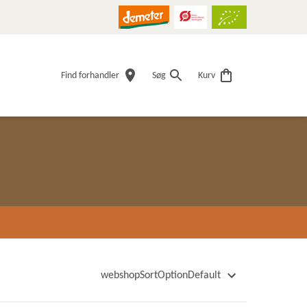
Find forhandler
Søg
Kurv
webshopSortOptionDefault
webshopSortOptionName