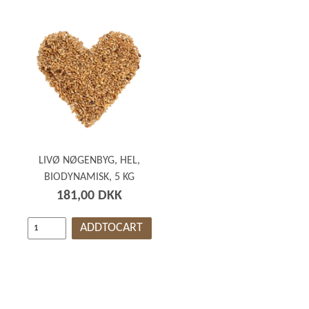
GRØD OG GRYN
HÆVEMIDLER
KORN OG MEL
KORNKVÆRNE
LIVØ NØGENBYG, HEL,
BIODYNAMISK, 5 KG
181,00 DKK
ADDTOCART