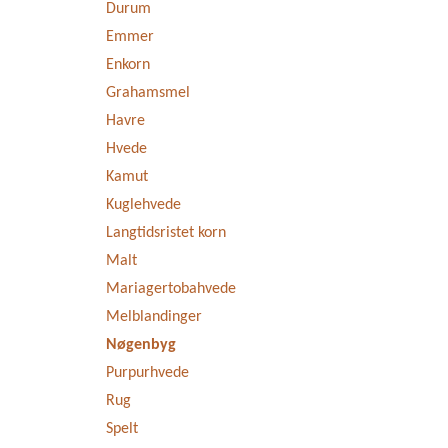
Durum
Emmer
Enkorn
Grahamsmel
Havre
Hvede
Kamut
Kuglehvede
Langtidsristet korn
Malt
Mariagertobahvede
Melblandinger
Nøgenbyg
Purpurhvede
Rug
Spelt