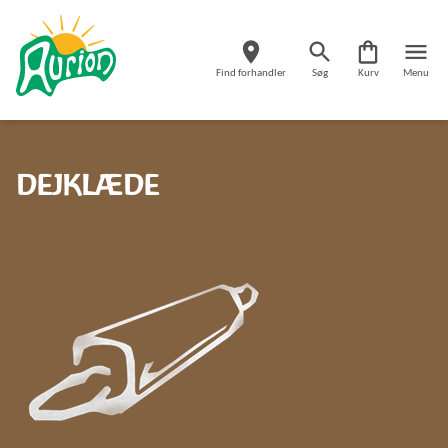
Find forhandler
Søg
Kurv
Menu
DEJKLÆDE