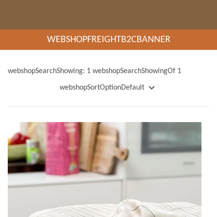
WEBSHOPFREIGHTB2CBANNER
webshopSearchShowing: 1 webshopSearchShowingOf 1
webshopSortOptionDefault
webshopSortOptionName
webshopSortOptionNameDescending
webshopSortOptionPrice
webshopSortOptionPriceDescending
webshopSortOptionWeight
webshopSortOptionWeightDescending
webshopSortOptionNewest
webshopSortOptionOldest