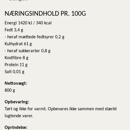
NÆRINGSINDHOLD PR. 100G
Energi 1420 kJ / 340 kcal
Fedt 3,4 g
- heraf mættede fedtsyrer 0,2 g
Kulhydrat 61 g
- heraf sukkerarter 0,8 g
Kostfibre 8 g
Protein 11 g
Salt 0,01 g
Nettovægt:
800 g
​Opbevaring:
Tørt og ikke for varmt. Opbevares ikke sammen med stærkt
lugtende varer.
Oprindelse: