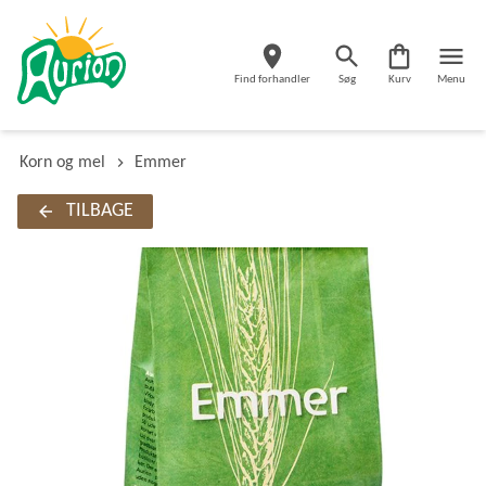
Find forhandler
Søg
Kurv
Menu
Korn og mel
Emmer
TILBAGE