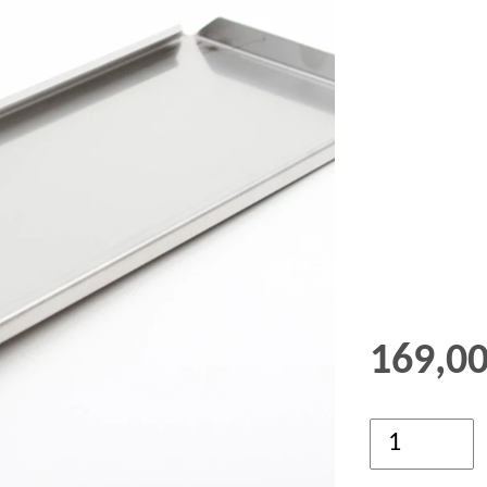
GRØD OG GRYN
HÆVEMIDLER
KORN OG MEL
KORNKVÆRNE
169,0