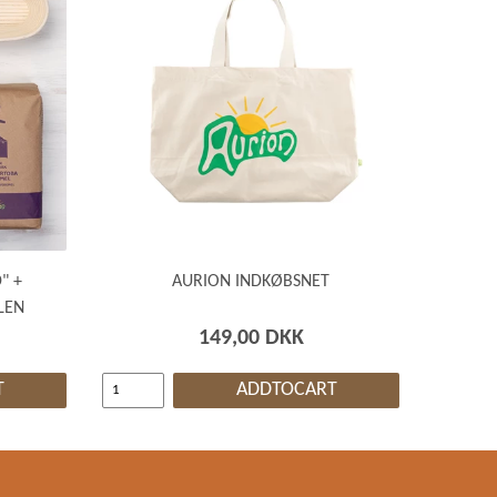
" +
AURION INDKØBSNET
LEN
149,00 DKK
T
ADDTOCART