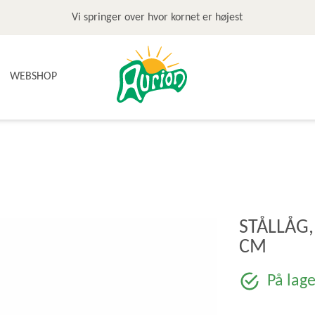
Vi springer over hvor kornet er højest
WEBSHOP
NYHEDER
TILBUD & STOP MADSPILD
BAGEGREJ
BAGEPAKKER OG BAGESKOLE
BÆLGFRUGTER
STÅLLÅG,
DET SØDE
CM
DIVERSE
FRUGTRULLER
På lage
GLUTENFRI