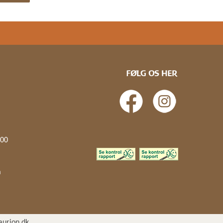
FØLG OS HER
.00
å
aurion.dk