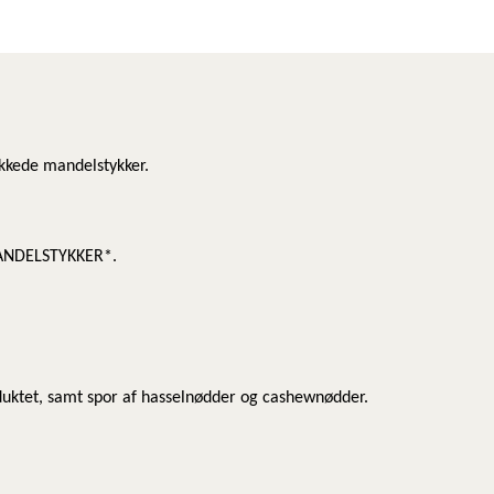
kkede mandelstykker.
MANDELSTYKKER*.
duktet, samt spor af hasselnødder og cashewnødder.