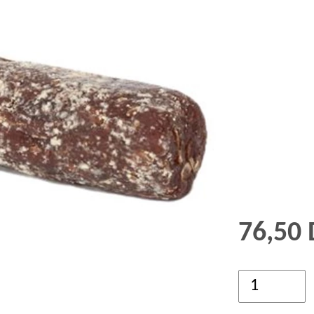
GRØD OG GRYN
HÆVEMIDLER
KORN OG MEL
KORNKVÆRNE
76,50