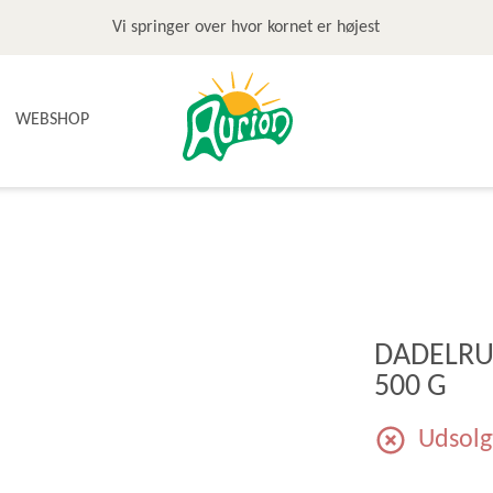
Vi springer over hvor kornet er højest
WEBSHOP
NYHEDER
TILBUD & STOP MADSPILD
BAGEGREJ
BAGEPAKKER OG BAGESKOLE
BÆLGFRUGTER
DADELRUL
DET SØDE
500 G
DIVERSE
FRUGTRULLER
Udsolg
GLUTENFRI