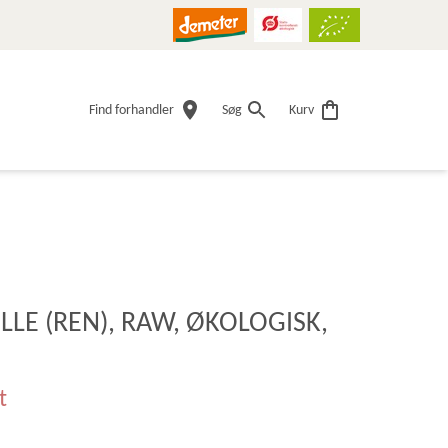
Find forhandler
Søg
Kurv
LE (REN), RAW, ØKOLOGISK,
t