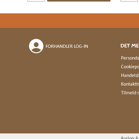
DET ME
Personda
Cookiepo
Handelsb
Kontakti
Tilmeld 
Aurion A/