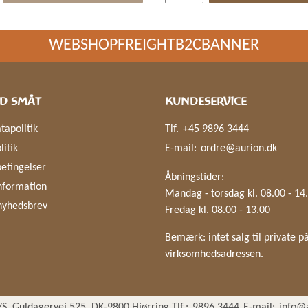
WEBSHOPFREIGHTB2CBANNER
D SMÅT
KUNDESERVICE
tapolitik
Tlf.
+45 9896 3444
litik
E-mail:
ordre@aurion.dk
etingelser
Åbningstider:
nformation
Mandag - torsdag kl. 08.00 - 14
nyhedsbrev
Fredag kl. 08.00 - 13.00
Bemærk: intet salg til private p
virksomhedsadressen.
S, Guldagervej 525, DK-9800 Hjørring Tlf.:
9896 3444
E-mail:
info@