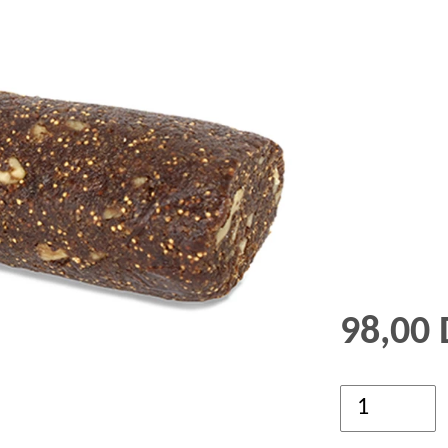
GRØD OG GRYN
HÆVEMIDLER
KORN OG MEL
KORNKVÆRNE
98,00