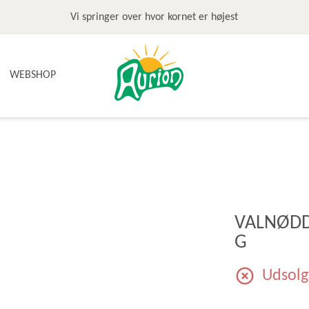
Vi springer over hvor kornet er højest
WEBSHOP
NYHEDER
TILBUD & STOP MADSPILD
BAGEGREJ
BAGEPAKKER OG BAGESKOLE
BÆLGFRUGTER
VALNØDD
DET SØDE
G
DIVERSE
FRUGTRULLER
Udsolg
GLUTENFRI