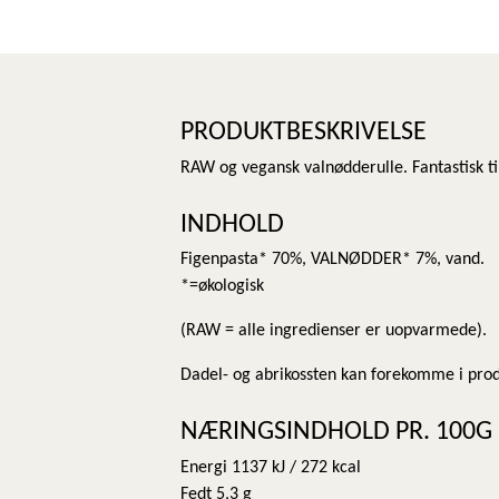
PRODUKTBESKRIVELSE
RAW og vegansk valnødderulle. Fantastisk 
INDHOLD
Figenpasta* 70%, VALNØDDER* 7%, vand.
*=økologisk
(RAW = alle ingredienser er uopvarmede).
Dadel- og abrikossten kan forekomme i prod
NÆRINGSINDHOLD PR. 100G
Energi 1137 kJ / 272 kcal
Fedt 5,3 g