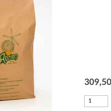
GRØD OG GRYN
HÆVEMIDLER
KORN OG MEL
KORNKVÆRNE
309,5