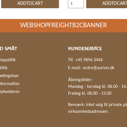
ADDTOCART
ADDTOCAR
WEBSHOPFREIGHTB2CBANNER
D SMÅT
KUNDESERVICE
tapolitik
Tlf.
+45 9896 3444
litik
E-mail:
ordre@aurion.dk
etingelser
Åbningstider:
nformation
Mandag - torsdag kl. 08.00 - 14
nyhedsbrev
Fredag kl. 08.00 - 13.00
Bemærk: intet salg til private p
virksomhedsadressen.