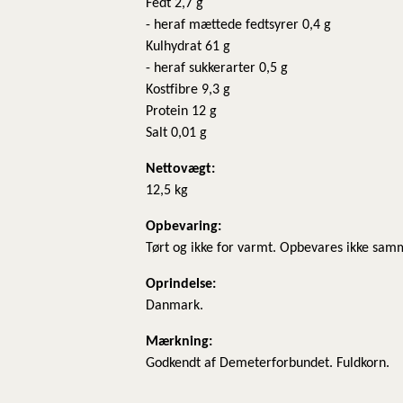
Fedt 2,7 g
- heraf mættede fedtsyrer 0,4 g
Kulhydrat 61 g
- heraf sukkerarter 0,5 g
Kostfibre 9,3 g
Protein 12 g
Salt 0,01 g
Nettovægt:
12,5 kg
​Opbevaring:
Tørt og ikke for varmt. Opbevares ikke sam
Oprindelse:
Danmark.
Mærkning:
Godkendt af Demeterforbundet. Fuldkorn.