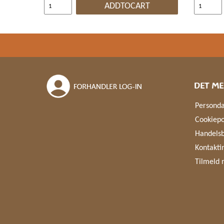
ADDTOCART
DET ME
Personda
Cookiepo
Handelsb
Kontakti
Tilmeld 