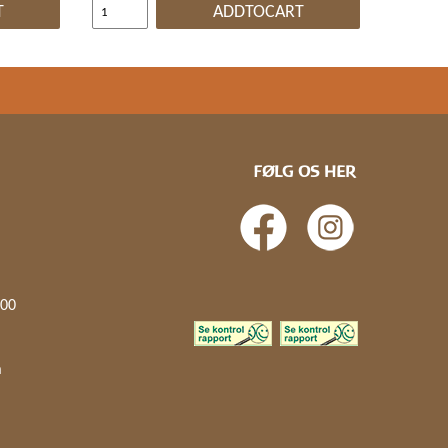
T
ADDTOCART
FØLG OS HER
.00
å