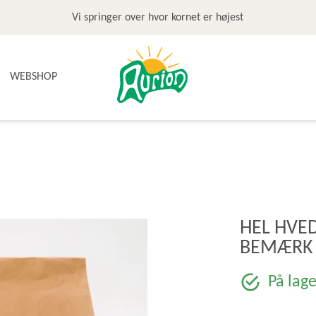
Vi springer over hvor kornet er højest
WEBSHOP
NYHEDER
TILBUD & STOP MADSPILD
BAGEGREJ
BAGEPAKKER OG BAGESKOLE
BÆLGFRUGTER
HEL HVED
DET SØDE
BEMÆRK 
DIVERSE
FRUGTRULLER
På lage
GLUTENFRI