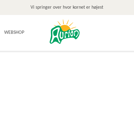
Vi springer over hvor kornet er højest
WEBSHOP
NYHEDER
TILBUD & STOP MADSPILD
BAGEGREJ
BAGEPAKKER OG BAGESKOLE
BÆLGFRUGTER
DET SØDE
DIVERSE
FRUGTRULLER
GLUTENFRI