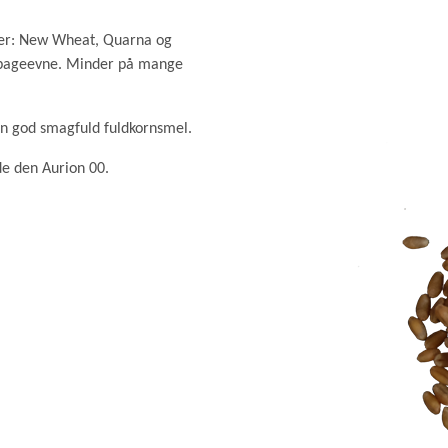
GRØD OG GRYN
HÆVEMIDLER
rter: New Wheat, Quarna og
KORN OG MEL
j bageevne. Minder på mange
KORNKVÆRNE
n god smagfuld fuldkornsmel.
lde den Aurion 00.