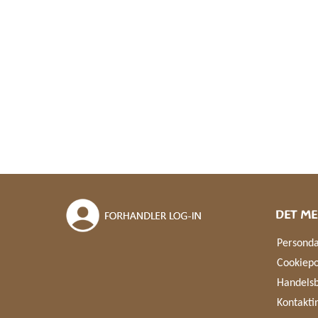
DET ME
Personda
Cookiepo
Handelsb
Kontakti