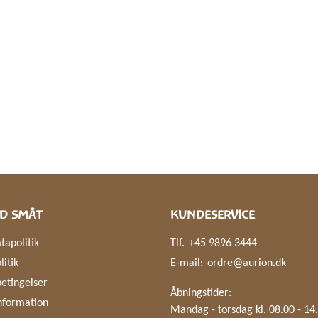
D SMÅT
KUNDESERVICE
tapolitik
Tlf.
+45 9896 3444
litik
E-mail:
ordre@aurion.dk
etingelser
Åbningstider:
nformation
Mandag - torsdag kl. 08.00 - 14