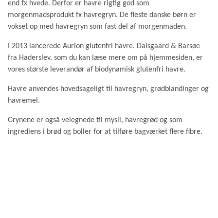
end fx hvede. Derfor er havre rigtig god som
morgenmadsprodukt fx havregryn. De fleste danske børn er
vokset op med havregryn som fast del af morgenmaden.
I 2013 lancerede Aurion glutenfri havre. Dalsgaard & Barsøe
fra Haderslev, som du kan læse mere om på hjemmesiden, er
vores største leverandør af biodynamisk glutenfri havre.
Havre anvendes hovedsageligt til havregryn, grødblandinger og
havremel.
Grynene er også velegnede til mysli, havregrød og som
ingrediens i brød og boller for at tilføre bagværket flere fibre.