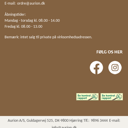
E-mail:
ordre@aurion.dk
Åbningstider:
Mandag - torsdag kl. 08.00 - 14.00
Fredag kl. 08.00 - 13.00
Bemærk: intet salg til private på virksomhedsadressen.
FØLG OS HER
Aurion A/S, Guldagervej 525, DK-9800 Hjørring Tlf.:
9896 3444
E-mail:
info@aurion.dk