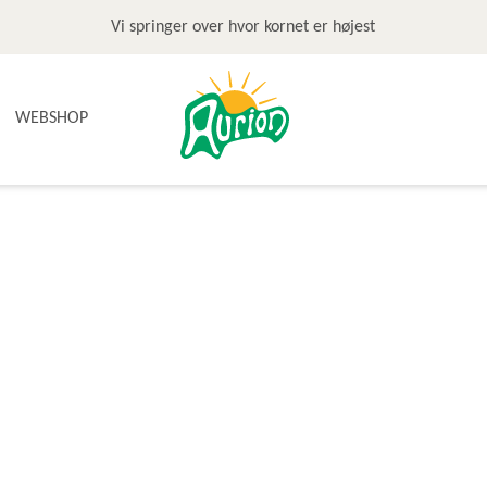
Vi springer over hvor kornet er højest
WEBSHOP
NYHEDER
TILBUD & STOP MADSPILD
BAGEGREJ
BAGEPAKKER OG BAGESKOLE
BÆLGFRUGTER
DET SØDE
DIVERSE
FRUGTRULLER
GLUTENFRI