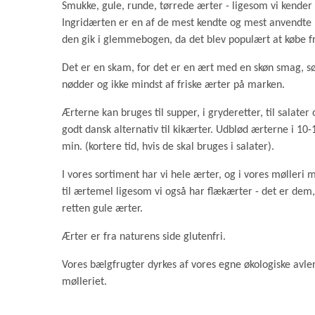
Smukke, gule, runde, tørrede ærter - ligesom vi kende
Ingridærten er en af de mest kendte og mest anvendt
den gik i glemmebogen, da det blev populært at købe f
Det er en skam, for det er en ært med en skøn smag, s
nødder og ikke mindst af friske ærter på marken.
Ærterne kan bruges til supper, i gryderetter, til salater
godt dansk alternativ til kikærter. Udblød ærterne i 10
min. (kortere tid, hvis de skal bruges i salater).
I vores sortiment har vi hele ærter, og i vores mølleri
til ærtemel ligesom vi også har flækærter - det er dem, 
retten gule ærter.
Ærter er fra naturens side glutenfri.
Vores bælgfrugter dyrkes af vores egne økologiske avler
mølleriet.