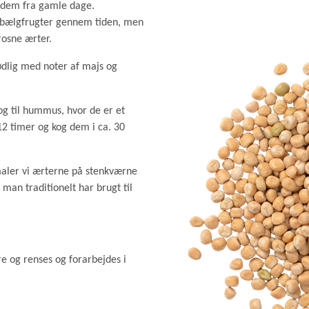
GRØD OG GRYN
r dem fra gamle dage.
HÆVEMIDLER
e bælgfrugter gennem tiden, men
rosne ærter.
KORN OG MEL
KORNKVÆRNE
ødlig med noter af majs og
 og til hummus, hvor de er et
-12 timer og kog dem i ca. 30
 maler vi ærterne på stenkværne
man traditionelt har brugt til
e og renses og forarbejdes i