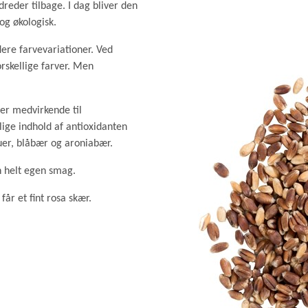
GRØD OG GRYN
reder tilbage. I dag bliver den
HÆVEMIDLER
og økologisk.
KORN OG MEL
lere farvevariationer. Ved
KORNKVÆRNE
orskellige farver. Men
 er medvirkende til
ige indhold af antioxidanten
uer, blåbær og aroniabær.
n helt egen smag.
år et fint rosa skær.