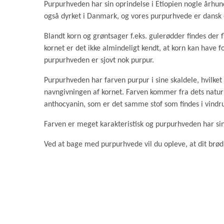
Purpurhveden har sin oprindelse i Etiopien nogle århund
også dyrket i Danmark, og vores purpurhvede er dansk 
Blandt korn og grøntsager f.eks. gulerødder findes der f
kornet er det ikke almindeligt kendt, at korn kan have f
purpurhveden er sjovt nok purpur.
Purpurhveden har farven purpur i sine skaldele, hvilket
navngivningen af kornet. Farven kommer fra dets naturl
anthocyanin, som er det samme stof som findes i vindr
Farven er meget karakteristisk og purpurhveden har si
Ved at bage med purpurhvede vil du opleve, at dit brød f