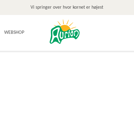
Vi springer over hvor kornet er højest
WEBSHOP
NYHEDER
TILBUD & STOP MADSPILD
BAGEGREJ
BAGEPAKKER OG BAGESKOLE
BÆLGFRUGTER
DET SØDE
DIVERSE
FRUGTRULLER
GLUTENFRI