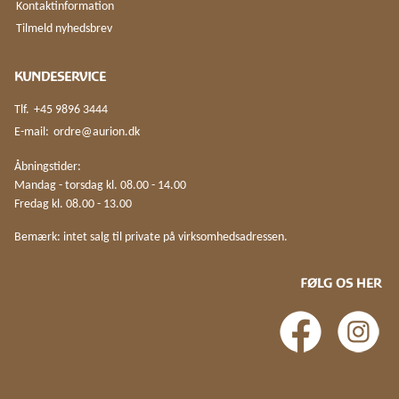
Kontaktinformation
Tilmeld nyhedsbrev
KUNDESERVICE
Tlf.
+45 9896 3444
E-mail:
ordre@aurion.dk
Åbningstider:
Mandag - torsdag kl. 08.00 - 14.00
Fredag kl. 08.00 - 13.00
Bemærk: intet salg til private på virksomhedsadressen.
FØLG OS HER