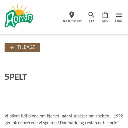
Find forhandler
Søg
Kurv
Menu
TILBAGE
SPELT
Vi bliver lidt bløde om hjertet, når vi snakker om spelten. I 1992
genintroducerede vi spelten i Danmark, og resten er historie....