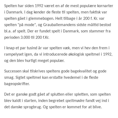
Spelten har siden 1992 været en af de mest populære kornarter
i Danmark. I dag kender de fleste til spelten, men faktisk var
spelten gået i glemmebogen. Helt tilbage i år 200 f. Kr. var
spelten "på mode", og Grauballemandens sidste måltid bestod
bl.a. af spelt. Der er fundet spelt i Danmark, som stammer fra
perioden 3.000 til 200 f.Kr.
I knap et par tusind år var spelten væk, men vi hev den frem i
rampelyset igen, da vi introducerede økologisk speltmel i 1992,
og den blev hurtigt meget populær.
Successen skal tilskrives speltens gode bagekvalitet og gode
smag. Sigtet speltmel kan erstatte hvedemel i de fleste
bageopskrifter.
Det er ganske godt gået af splutten eller spletten, som spelten
blev kaldt i starten, inden begrebet
speltmødre
fandt vej ind i
det danske sprogbrug. Og spelten er kommet for at blive.