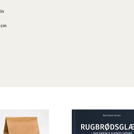
min
5 cm