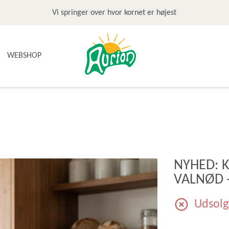
Vi springer over hvor kornet er højest
WEBSHOP
NYHEDER
TILBUD & STOP MADSPILD
BAGEGREJ
BAGEPAKKER OG BAGESKOLE
BÆLGFRUGTER
NYHED: K
DET SØDE
VALNØD -
DIVERSE
FRUGTRULLER
Udsolg
GLUTENFRI