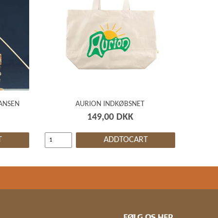
ANSEN
AURION INDKØBSNET
149,00 DKK
T
ADDTOCART
FØLG OS HER