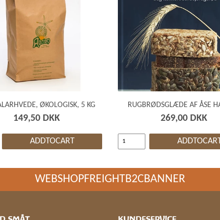
ALARHVEDE, ØKOLOGISK, 5 KG
RUGBRØDSGLÆDE AF ÅSE H
149,50 DKK
269,00 DKK
ADDTOCART
ADDTOCAR
WEBSHOPFREIGHTB2CBANNER
D SMÅT
KUNDESERVICE