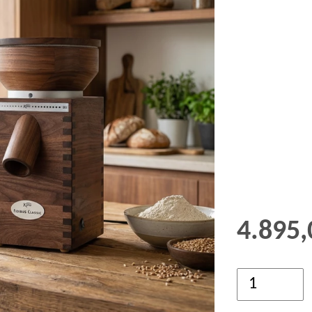
GRØD OG GRYN
HÆVEMIDLER
KORN OG MEL
KORNKVÆRNE
4.895