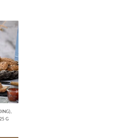
ING),
25 G