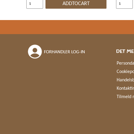
ADDTOCART
DET ME
Personda
Cookiepo
Handelsb
Kontakti
Tilmeld 