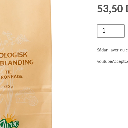
GRØD OG GRYN
53,50
HÆVEMIDLER
KORN OG MEL
KORNKVÆRNE
Sådan laver du 
youtubeAcceptC