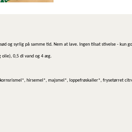
sød og syrlig på samme tid. Nem at lave. Ingen tilsat stivelse - kun g
g olie), 0,5 dl vand og 4 æg.
rnsrismel*, hirsemel*, majsmel*, loppefrøskaller*, frysetørret citron