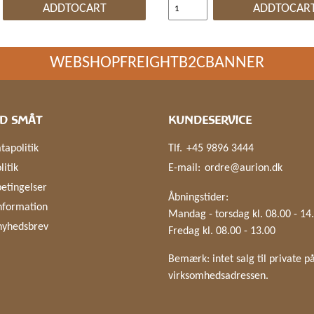
ADDTOCART
ADDTOCAR
WEBSHOPFREIGHTB2CBANNER
D SMÅT
KUNDESERVICE
tapolitik
Tlf.
+45 9896 3444
litik
E-mail:
ordre@aurion.dk
etingelser
Åbningstider:
nformation
Mandag - torsdag kl. 08.00 - 14
nyhedsbrev
Fredag kl. 08.00 - 13.00
Bemærk: intet salg til private p
virksomhedsadressen.