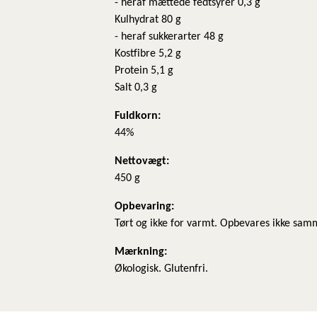
- heraf mættede fedtsyrer 0,3 g
Kulhydrat 80 g
- heraf sukkerarter 48 g
Kostfibre 5,2 g
Protein 5,1 g
Salt 0,3 g
Fuldkorn:
44%
Nettovægt:
450 g
​Opbevaring:
Tørt og ikke for varmt. Opbevares ikke sam
Mærkning:
Økologisk. Glutenfri.