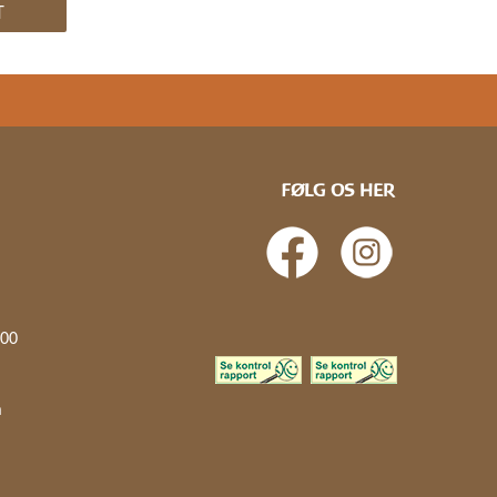
T
FØLG OS HER
.00
å