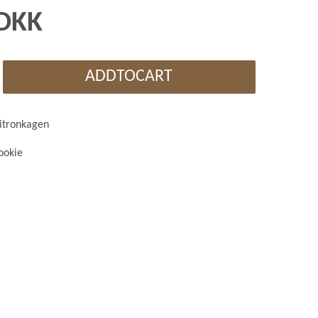
 DKK
ADDTOCART
citronkagen
ookie