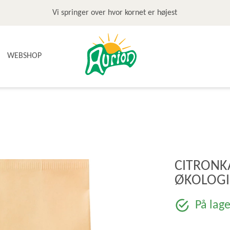
Vi springer over hvor kornet er højest
WEBSHOP
NYHEDER
TILBUD & STOP MADSPILD
BAGEGREJ
BAGEPAKKER OG BAGESKOLE
BÆLGFRUGTER
CITRONK
DET SØDE
ØKOLOGIS
DIVERSE
FRUGTRULLER
På lage
GLUTENFRI