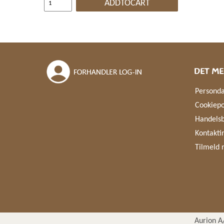
ADDTOCART
DET ME
Personda
Cookiepo
Handelsb
Kontakti
Tilmeld 
Aurion A/