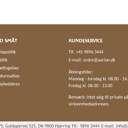
D SMÅT
KUNDESERVICE
tapolitik
Tlf.
+45 9896 3444
litik
E-mail:
ordre@aurion.dk
etingelser
Åbningstider:
nformation
Mandag - torsdag kl. 08.00 - 14
nyhedsbrev
Fredag kl. 08.00 - 13.00
Bemærk: intet salg til private p
virksomhedsadressen.
S, Guldagervej 525, DK-9800 Hjørring Tlf.:
9896 3444
E-mail:
info@