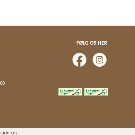
FØLG OS HER
.00
å
aurion.dk