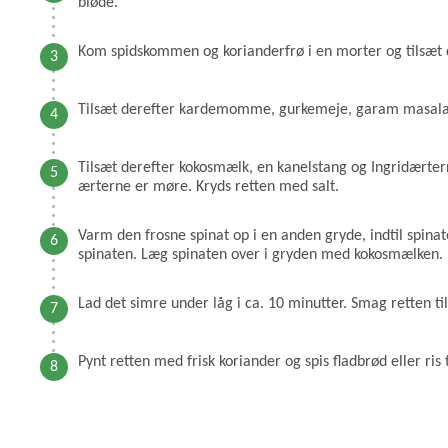
bløde.
Kom spidskommen og korianderfrø i en morter og tilsæt 
Tilsæt derefter kardemomme, gurkemeje, garam masala og
Tilsæt derefter kokosmælk, en kanelstang og Ingridærterne
ærterne er møre. Kryds retten med salt.
Varm den frosne spinat op i en anden gryde, indtil spinat
spinaten. Læg spinaten over i gryden med kokosmælken.
Lad det simre under låg i ca. 10 minutter. Smag retten til
Pynt retten med frisk koriander og spis fladbrød eller ris t