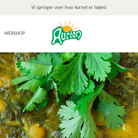
Vi springer over hvor kornet er højest
WEBSHOP
NYHEDER
TILBUD & STOP MADSPILD
BAGEGREJ
BAGEPAKKER OG BAGESKOLE
BÆLGFRUGTER
DET SØDE
DIVERSE
FRUGTRULLER
GLUTENFRI