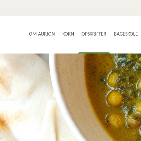
OM AURION
KORN
OPSKRIFTER
BAGESKOLE
SMAG OG SUNDHED
AURIONS AVLERE
BRØD & BOLLER
VORES PRODUKTER
BÆLGFRUGTER
NYSGERRIGHED & INNOVATION
GLUTENFRI
KOM MED I PRODUKTIONEN
KAGER & DESSERTER
KONTAKT OS
MAD MED KORN
NYHEDSBREV
FOOD SERVICE