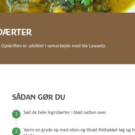
GRØD OG GRYN
HÆVEMIDLER
KORN OG MEL
KORNKVÆRNE
IDÆRTER
Opskriften er udviklet i samarbejde med Ida Lawaetz.
SÅDAN GØR DU
Sæt de hele Ingridærter i blød natten over.
Varm en gryde op med olien og tilsæt finthakket løg og hv