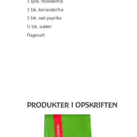
1 spsk. fennikelfrø
1 tsk. korianderfrø
1 tsk. sød paprika
½ tsk. sukker
Flagesalt
PRODUKTER I OPSKRIFTEN