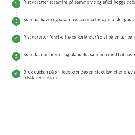
Rist derefter sesamfrø på samme vis og afkøl begge dele
Kom hel havre og sesamfrø i en morter og mal det godt.
Rist derefter fennikelfrø og korianderfrø af på en tør pand
Kom det i en morter og bland det sammen med hel havre,
Brug dukkah på grillede grøntsager, stegt kød eller prøv 
frisklavet dukkah.