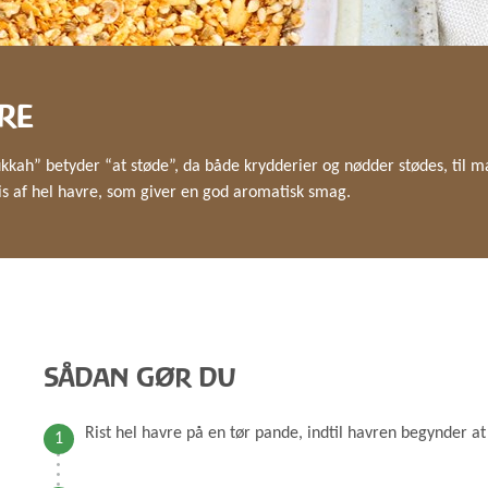
GRØD OG GRYN
HÆVEMIDLER
KORN OG MEL
KORNKVÆRNE
RE
kah” betyder “at støde”, da både krydderier og nødder stødes, til m
is af hel havre, som giver en god aromatisk smag.
SÅDAN GØR DU
Rist hel havre på en tør pande, indtil havren begynder at