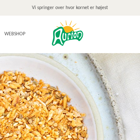
Vi springer over hvor kornet er højest
WEBSHOP
NYHEDER
TILBUD & STOP MADSPILD
BAGEGREJ
BAGEPAKKER OG BAGESKOLE
BÆLGFRUGTER
DET SØDE
DIVERSE
FRUGTRULLER
GLUTENFRI