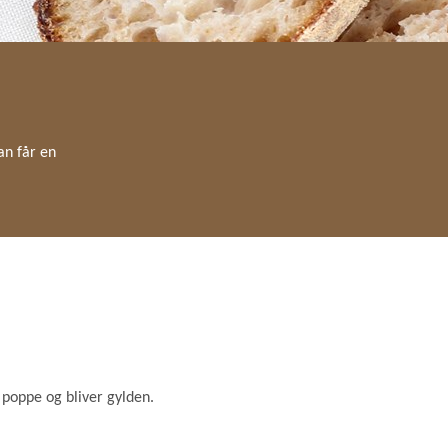
an får en
 poppe og bliver gylden.