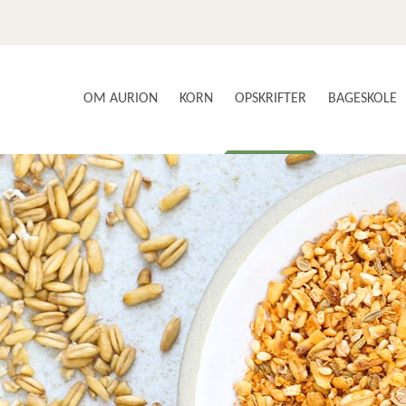
OM AURION
KORN
OPSKRIFTER
BAGESKOLE
SMAG OG SUNDHED
AURIONS AVLERE
BRØD & BOLLER
VORES PRODUKTER
BÆLGFRUGTER
NYSGERRIGHED & INNOVATION
GLUTENFRI
KOM MED I PRODUKTIONEN
KAGER & DESSERTER
KONTAKT OS
MAD MED KORN
NYHEDSBREV
FOOD SERVICE