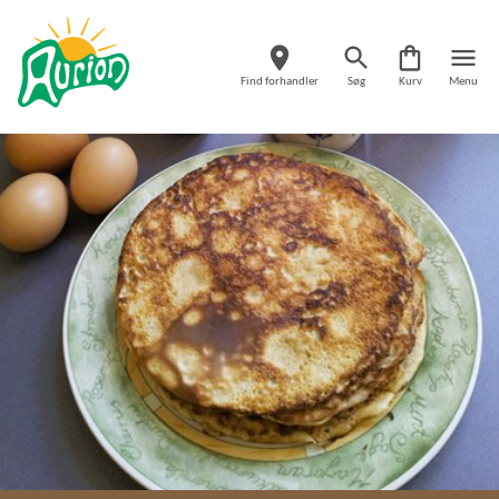
Find forhandler
Søg
Kurv
Menu