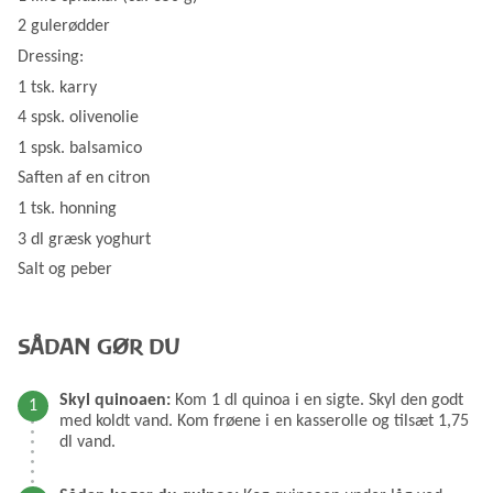
2 gulerødder
Dressing:
1 tsk. karry
4 spsk. olivenolie
1 spsk. balsamico
Saften af en citron
1 tsk. honning
3 dl græsk yoghurt
Salt og peber
SÅDAN GØR DU
Skyl quinoaen:
Kom 1 dl quinoa i en sigte. Skyl den godt
med koldt vand. Kom frøene i en kasserolle og tilsæt 1,75
dl vand.