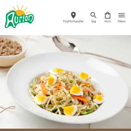
Find forhandler
Søg
Kurv
Menu