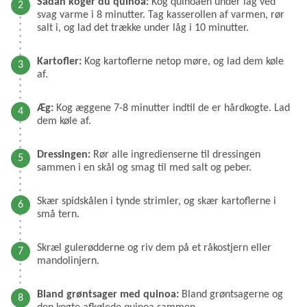
Sådan koger du quinoa:
Kog quinoaen under låg ved
svag varme i 8 minutter. Tag kasserollen af varmen, rør
salt i, og lad det trække under låg i 10 minutter.
Kartofler:
Kog kartoflerne netop møre, og lad dem køle
af.
Æg:
Kog æggene 7-8 minutter indtil de er hårdkogte. Lad
dem køle af.
Dressingen:
Rør alle ingredienserne til dressingen
sammen i en skål og smag til med salt og peber.
Skær spidskålen i tynde strimler, og skær kartoflerne i
små tern.
Skræl gulerødderne og riv dem på et råkostjern eller
mandolinjern.
Bland grøntsager med quinoa:
Bland grøntsagerne og