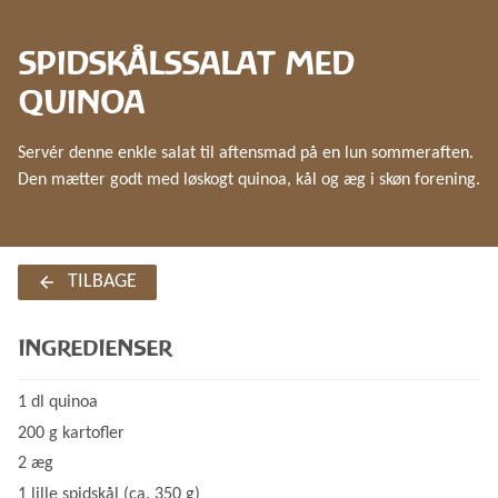
SPIDSKÅLSSALAT MED
QUINOA
Servér denne enkle salat til aftensmad på en lun sommeraften.
Den mætter godt med løskogt quinoa, kål og æg i skøn forening.
TILBAGE
INGREDIENSER
1 dl quinoa
200 g kartofler
2 æg
1 lille spidskål (ca. 350 g)