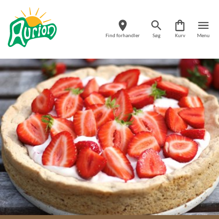
Find forhandler
Søg
Kurv
Menu