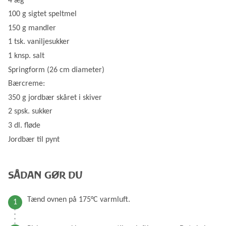
4 æg
100 g sigtet speltmel
150 g mandler
1 tsk. vaniljesukker
1 knsp. salt
Springform (26 cm diameter)
Bærcreme:
350 g jordbær skåret i skiver
2 spsk. sukker
3 dl. fløde
Jordbær til pynt
SÅDAN GØR DU
Tænd ovnen på 175°C varmluft.