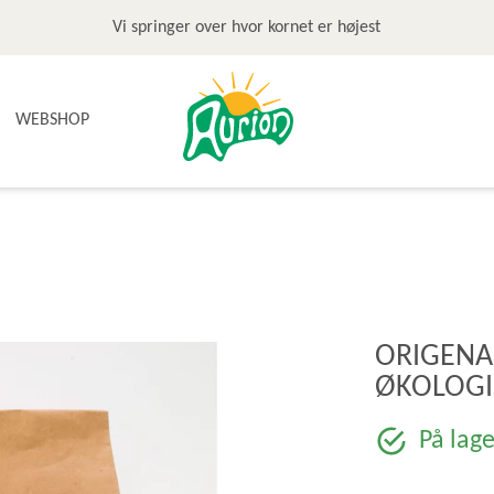
Vi springer over hvor kornet er højest
WEBSHOP
NYHEDER
TILBUD & STOP MADSPILD
BAGEGREJ
BAGEPAKKER OG BAGESKOLE
BÆLGFRUGTER
ORIGENA
DET SØDE
ØKOLOGIS
DIVERSE
FRUGTRULLER
På lage
GLUTENFRI