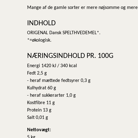
Mange af de gamle sorter er mere nøjsomme og mere 
INDHOLD
ORIGENAL Dansk SPELTHVEDEMEL*.
*=økologisk.
NÆRINGSINDHOLD PR. 100G
Energi 1420 kJ / 340 kcal
Fedt 2,5 g
- heraf mættede fedtsyrer 0,3 g
Kulhydrat 60 g
- heraf sukkerarter 1,0 g
Kostfibre 11 g
Protein 13 g
Salt 0,01 g
Nettovægt:
5 kg