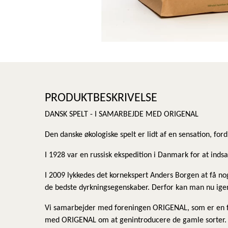
PRODUKTBESKRIVELSE
DANSK SPELT - I SAMARBEJDE MED ORIGENAL
Den danske økologiske spelt er lidt af en sensation, fo
I 1928 var en russisk ekspedition i Danmark for at inds
I 2009 lykkedes det kornekspert Anders Borgen at få no
de bedste dyrkningsegenskaber. Derfor kan man nu ige
Vi samarbejder med foreningen ORIGENAL, som er en for
med ORIGENAL om at genintroducere de gamle sorter. Da