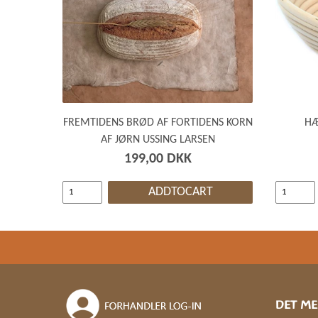
FREMTIDENS BRØD AF FORTIDENS KORN
HÆ
AF JØRN USSING LARSEN
199,00 DKK
ADDTOCART
DET ME