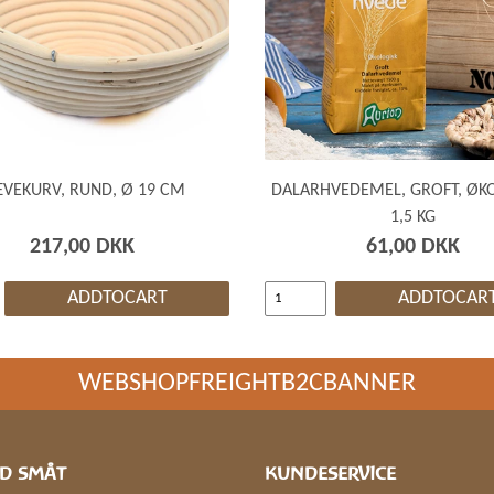
VEKURV, RUND, Ø 19 CM
DALARHVEDEMEL, GROFT, ØKO
1,5 KG
217,00 DKK
61,00 DKK
ADDTOCART
ADDTOCAR
WEBSHOPFREIGHTB2CBANNER
D SMÅT
KUNDESERVICE