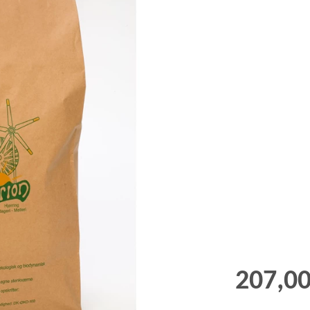
GRØD OG GRYN
HÆVEMIDLER
KORN OG MEL
KORNKVÆRNE
207,0