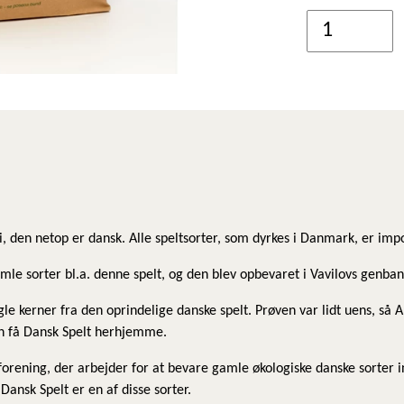
rdi, den netop er dansk. Alle speltsorter, som dyrkes i Danmark, er im
amle sorter bl.a. denne spelt, og den blev opbevaret i Vavilovs genban
gle kerner fra den oprindelige danske spelt. Prøven var lidt uens, så
n få Dansk Spelt herhjemme.
ening, der arbejder for at bevare gamle økologiske danske sorter in
nsk Spelt er en af disse sorter.