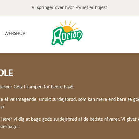
Vi springer over hvor kornet er højest
WEBSHOP
NYHEDER
OLE
TILBUD & STOP MADSPILD
BAGEGREJ
esper Gøtz i kampen for bedre brød.
BAGEPAKKER OG BAGESKOLE
BÆLGFRUGTER
age et velsmagende, smukt surdejsbrød, som kan mere end bare se go
DET SØDE
op.
DIVERSE
ærer vi dig at bage gode surdejsbrød af de bedste råvarer. Vi giver 
FRUGTRULLER
esterbager.
GLUTENFRI