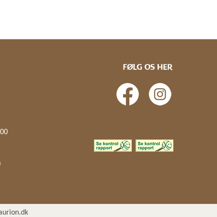
FØLG OS HER
.00
å
aurion.dk