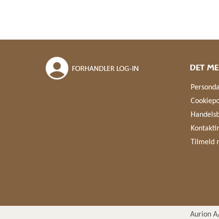
DET ME
Personda
Cookiepo
Handelsb
Kontakti
Tilmeld 
Aurion A/