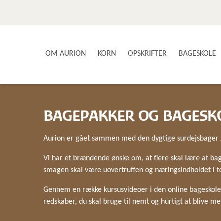
OM AURION
KORN
OPSKRIFTER
BAGESKOLE
SMAG OG SUNDHED
AURIONS AVLERE
BRØD & BOLLER
BAGEPAKKER OG BAGESK
VORES PRODUKTER
BÆLGFRUGTER
NYSGERRIGHED & INNOVATION
GLUTENFRI
Aurion er gået sammen med den dygtige surdejsbager J
KOM MED I PRODUKTIONEN
KAGER & DESSERTER
KONTAKT OS
MAD MED KORN
Vi har et brændende ønske om, at flere skal lære at b
NYHEDSBREV
FOOD SERVICE
smagen skal være uovertruffen og næringsindholdet i t
Gennem en række kursusvideoer i den online bageskole l
redskaber, du skal bruge til nemt og hurtigt at blive m