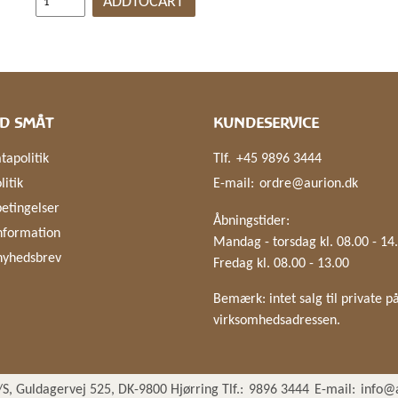
ADDTOCART
D SMÅT
KUNDESERVICE
tapolitik
Tlf.
+45 9896 3444
litik
E-mail:
ordre@aurion.dk
etingelser
Åbningstider:
nformation
Mandag - torsdag kl. 08.00 - 14
nyhedsbrev
Fredag kl. 08.00 - 13.00
Bemærk: intet salg til private p
virksomhedsadressen.
S, Guldagervej 525, DK-9800 Hjørring Tlf.:
9896 3444
E-mail:
info@