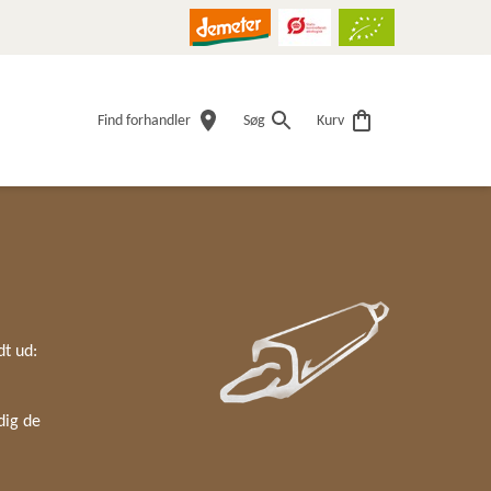
Find forhandler
Søg
Kurv
dt ud:
dig de