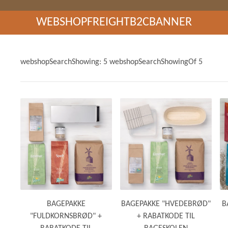
GRØD OG GRYN
HÆVEMIDLER
WEBSHOPFREIGHTB2CBANNER
KORN OG MEL
KORNKVÆRNE
webshopSearchShowing: 5 webshopSearchShowingOf 5
BAGEPAKKE
BAGEPAKKE "HVEDEBRØD"
B
"FULDKORNSBRØD" +
+ RABATKODE TIL