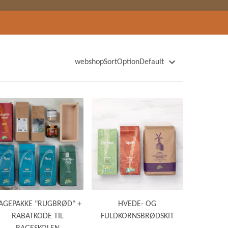
webshopSortOptionDefault
webshopSortOptionName
webshopSortOptionNameDescending
webshopSortOptionPrice
webshopSortOptionPriceDescending
webshopSortOptionWeight
webshopSortOptionWeightDescending
webshopSortOptionNewest
webshopSortOptionOldest
AGEPAKKE "RUGBRØD" +
HVEDE- OG
RABATKODE TIL
FULDKORNSBRØDSKIT