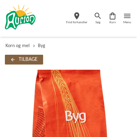
Find forhandler
Søg
Kurv
Menu
Korn og mel
Byg
TILBAGE