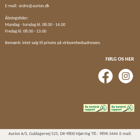
E-mail:
ordre@aurion.dk
Åbningstider:
Mandag - torsdag kl. 08.00 - 14.00
Fredag kl. 08.00 - 13.00
Bemærk: intet salg til private på virksomhedsadressen.
FØLG OS HER
Aurion A/S, Guldagervej 525, DK-9800 Hjørring Tlf.:
9896 3444
E-mail: