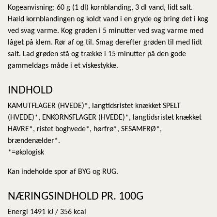
Kogeanvisning: 60 g (1 dl) kornblanding, 3 dl vand, lidt salt.
Hæld kornblandingen og koldt vand i en gryde og bring det i kog
ved svag varme. Kog grøden i 5 minutter ved svag varme med
låget på klem. Rør af og til. Smag derefter grøden til med lidt
salt. Lad grøden stå og trække i 15 minutter på den gode
gammeldags måde i et viskestykke.
INDHOLD
KAMUTFLAGER (HVEDE)*, langtidsristet knækket SPELT
(HVEDE)*, ENKORNSFLAGER (HVEDE)*, langtidsristet knækket
HAVRE*, ristet boghvede*, hørfrø*, SESAMFRØ*,
brændenælder*.
*=økologisk
Kan indeholde spor af BYG og RUG.
NÆRINGSINDHOLD PR. 100G
Energi 1491 kJ / 356 kcal