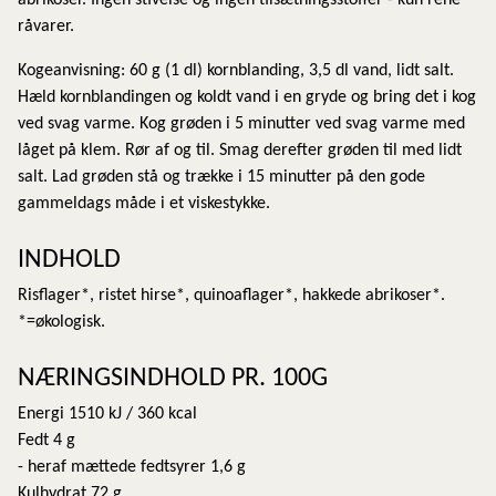
abrikoser. Ingen stivelse og ingen tilsætningsstoffer - kun rene
råvarer.
Kogeanvisning: 60 g (1 dl) kornblanding, 3,5 dl vand, lidt salt.
Hæld kornblandingen og koldt vand i en gryde og bring det i kog
ved svag varme. Kog grøden i 5 minutter ved svag varme med
låget på klem. Rør af og til. Smag derefter grøden til med lidt
salt. Lad grøden stå og trække i 15 minutter på den gode
gammeldags måde i et viskestykke.
INDHOLD
Risflager*, ristet hirse*, quinoaflager*, hakkede abrikoser*.
*=økologisk.
NÆRINGSINDHOLD PR. 100G
Energi 1510 kJ / 360 kcal
Fedt 4 g
- heraf mættede fedtsyrer 1,6 g
Kulhydrat 72 g