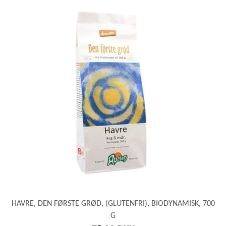
HAVRE, DEN FØRSTE GRØD, (GLUTENFRI), BIODYNAMISK, 700
G