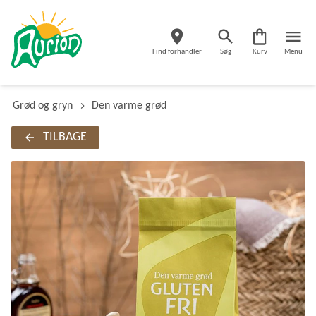
Find forhandler
Søg
Kurv
Menu
Grød og gryn
Den varme grød
TILBAGE