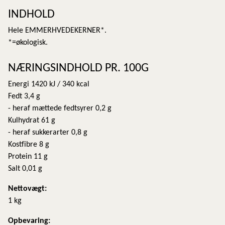
INDHOLD
Hele EMMERHVEDEKERNER*.
*=økologisk.
NÆRINGSINDHOLD PR. 100G
Energi 1420 kJ / 340 kcal
Fedt 3,4 g
- heraf mættede fedtsyrer 0,2 g
Kulhydrat 61 g
- heraf sukkerarter 0,8 g
Kostfibre 8 g
Protein 11 g
Salt 0,01 g
Nettovægt:
1 kg
​Opbevaring: