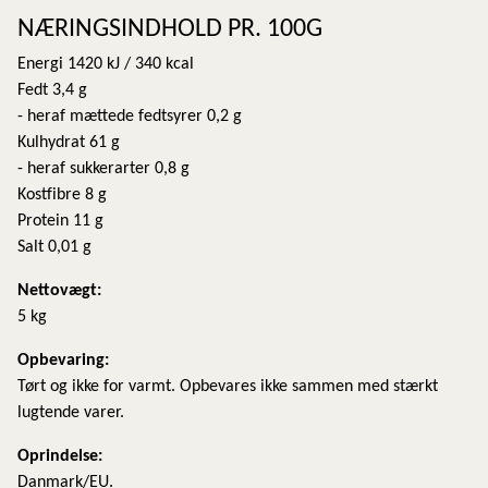
NÆRINGSINDHOLD PR. 100G
Energi 1420 kJ / 340 kcal
Fedt 3,4 g
- heraf mættede fedtsyrer 0,2 g
Kulhydrat 61 g
- heraf sukkerarter 0,8 g
Kostfibre 8 g
Protein 11 g
Salt 0,01 g
Nettovægt:
5 kg
​Opbevaring:
Tørt og ikke for varmt. Opbevares ikke sammen med stærkt
lugtende varer.
Oprindelse:
Danmark/EU.