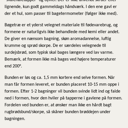
"svalehaletapper" og dyvler. Der er ikke anvendt skruer eller
lignende, kun godt gammeldags håndværk. I den ene gavl er
der et hul, som passer til bagetermometer (følger ikke med).
Bøgetræ er et yderst velegnet materiale til fødevarebrug, og
formene er naturligvis ikke behandlede med kemi eller andet.
De giver en nænsom bagning, skøn aromadannelse, luftig
krumme og sprød skorpe. De er særdeles velegnede til
surdejsbrød, som typisk skal bages længere ved lav varme.
Bemærk, at formen ikke må bages ved højere temperaturer
end 200°.
Bunden er løs og ca. 1,5 mm kortere end selve formen. Når
man får formen leveret, er bunden placeret 10-15 mm oppe i
formen. Efter 1-2 bagninger vil bunden svinde lidt ind og falde
ned i formen, hvor den hviler på tapperne i gavlene på formen.
Fordelen ved bunden er, at ønsker man ikke en hårdt bagt
rugbrødsbund/skorpe, så skåner bunden brøddejen under
bagningen.