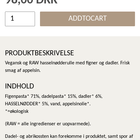
98,00 DKK
ADDTOCART
PRODUKTBESKRIVELSE
Vegansk og RAW hasselnødderulle med figner og dadler. Frisk
smag af appelsin.
INDHOLD
Figenpasta* 71%, dadelpasta* 15%, dadler* 6%,
HASSELNØDDER* 5%, vand, appelsinolie*.
*=økologisk
(RAW = alle ingredienser er uopvarmede).
Dadel- og abrikossten kan forekomme i produktet, samt spor af