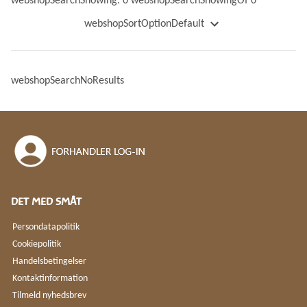
webshopSearchShowing: 0 webshopSearchShowingOf 0
webshopSortOptionDefault
webshopSortOptionName
webshopSortOptionNameDescending
webshopSearchNoResults
webshopSortOptionPrice
webshopSortOptionPriceDescending
webshopSortOptionWeight
webshopSortOptionWeightDescending
webshopSortOptionNewest
webshopSortOptionOldest
DET MED SMÅT
Persondatapolitik
Cookiepolitik
Handelsbetingelser
Kontaktinformation
Tilmeld nyhedsbrev