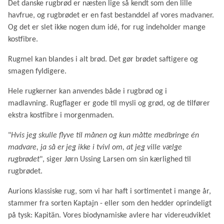
Det danske rugbrød er næsten lige så kendt som den lille
havfrue, og rugbrødet er en fast bestanddel af vores madvaner.
Og det er slet ikke nogen dum idé, for rug indeholder mange
kostfibre.
Rugmel kan blandes i alt brød. Det gør brødet saftigere og
smagen fyldigere.
Hele rugkerner kan anvendes både i rugbrød og i
madlavning. Rugflager er gode til mysli og grød, og de tilfører
ekstra kostfibre i morgenmaden.
"
Hvis jeg skulle flyve til månen og kun måtte medbringe én
madvare, ja så er jeg ikke i tvivl om, at jeg ville vælge
rugbrødet
", siger Jørn Ussing Larsen om sin kærlighed til
rugbrødet.
Aurions klassiske rug, som vi har haft i sortimentet i mange år,
stammer fra sorten Kaptajn - eller som den hedder oprindeligt
på tysk: Kapitän. Vores biodynamiske avlere har videreudviklet