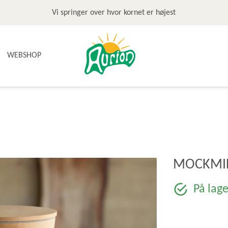
Vi springer over hvor kornet er højest
WEBSHOP
NYHEDER
TILBUD & STOP MADSPILD
BAGEGREJ
BAGEPAKKER OG BAGESKOLE
BÆLGFRUGTER
MOCKMIL
DET SØDE
DIVERSE
På lage
FRUGTRULLER
GLUTENFRI