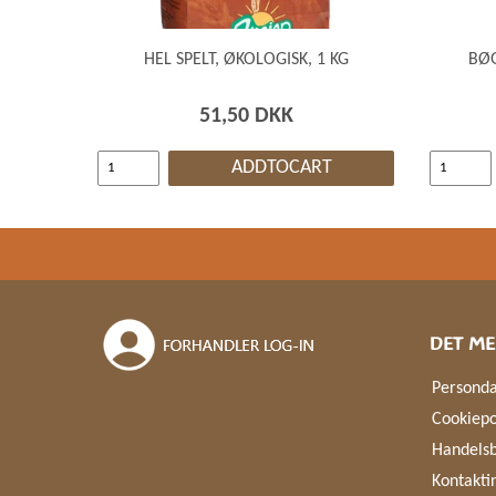
HEL SPELT, ØKOLOGISK, 1 KG
BØ
51,50 DKK
ADDTOCART
DET ME
Personda
Cookiepo
Handelsb
Kontakti