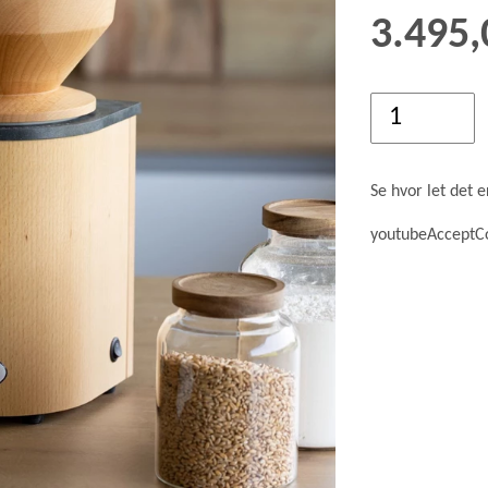
GRØD OG GRYN
3.495
HÆVEMIDLER
KORN OG MEL
KORNKVÆRNE
Se hvor let det 
youtubeAcceptC