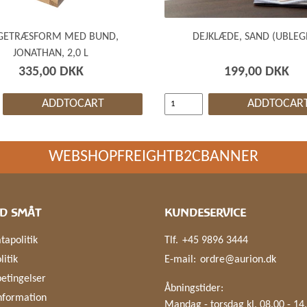
GETRÆSFORM MED BUND,
DEJKLÆDE, SAND (UBLEG
JONATHAN, 2,0 L
335,00 DKK
199,00 DKK
ADDTOCART
ADDTOCAR
WEBSHOPFREIGHTB2CBANNER
D SMÅT
KUNDESERVICE
tapolitik
Tlf.
+45 9896 3444
litik
E-mail:
ordre@aurion.dk
etingelser
Åbningstider:
nformation
Mandag - torsdag kl. 08.00 - 14