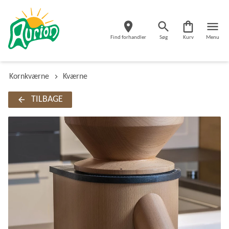
Find forhandler
Søg
Kurv
Menu
Kornkværne
Kværne
TILBAGE